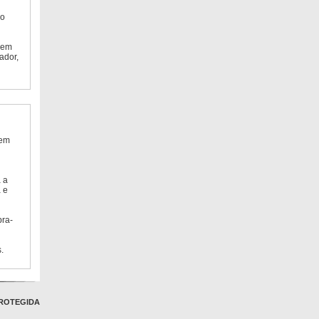
do
 em
ador,
 em
 a
 e
bra-
.
ROTEGIDA