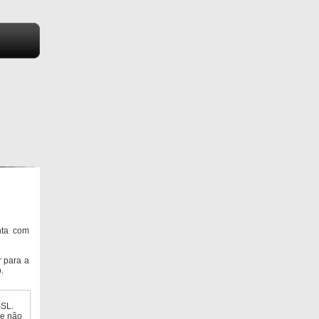
nta com
 para a
.
SSL.
ue não