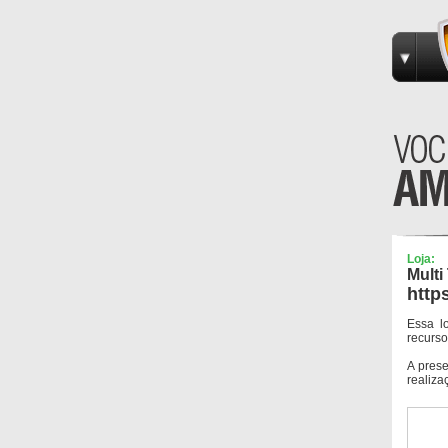
Loja:
Multi
http
Essa l
recurso
A pres
realiza