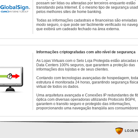
possam ser lidas ou alteradas por terceiros enquanto estão
transitando pela Internet. É o mesmo tipo de segurança usa
pelos melhores sites de home banking.
Todas as informações cadastrais e financeiras são enviadas
modo seguro, o que pode ser facilmente verificado no naveg
que exibirá um cadeado fechado na área externa.
Informações criptografadas com alto nível de segurança
As Lojas Virtuais com o Selo Loja Protegida estão alocadas
Data Centers 100% seguros, que garantem a proteção das
informações dos lojistas e de seus clientes.
Contando com tecnologias avançadas de hospedagem, toda
estrutura é monitorada 24 horas, garantindo segurança física
virtual de todos os dados.
Uma arquitetura avançada e Conexões IP redundantes de fi
óptica com diversas operadoras utilizando Protocolo BGP4,
garantem o transito seguro e protegido das informações,
proporcionando uma navegação tranqüila aos consumidores
LOJA P