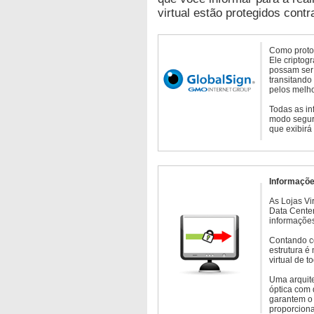
virtual estão protegidos contr
Como protoc
Ele criptog
possam ser 
transitando
pelos melho
Todas as in
modo seguro
que exibirá
Informaçõe
As Lojas Vi
Data Cente
informações
Contando c
estrutura é
virtual de 
Uma arquite
óptica com 
garantem o 
proporcion