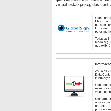
virtual estão protegidos contr
Como protoc
Ele criptog
possam ser 
transitando
pelos melho
Todas as in
modo seguro
que exibirá
Informaçõe
As Lojas Vi
Data Cente
informações
Contando c
estrutura é
virtual de 
Uma arquite
óptica com 
garantem o 
proporcion