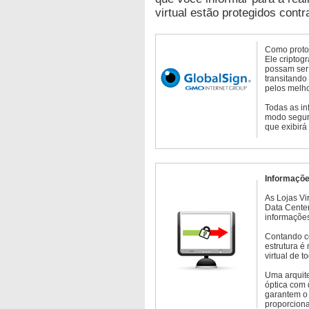
virtual estão protegidos contr
Como protoc
Ele criptog
possam ser 
transitando
pelos melho
Todas as in
modo seguro
que exibirá
Informaçõe
As Lojas Vi
Data Cente
informações
Contando c
estrutura é
virtual de 
Uma arquite
óptica com 
garantem o 
proporcion