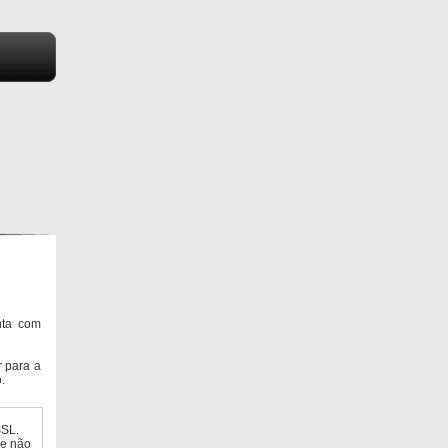
nta com
 para a
.
SSL.
ue não