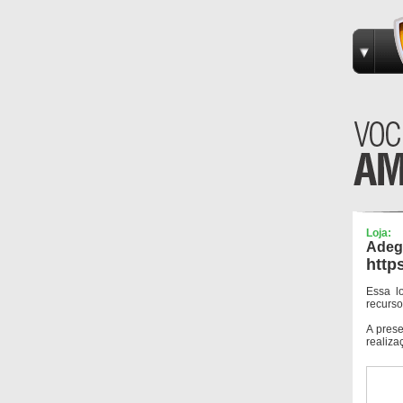
Loja:
Adeg
http
Essa l
recurso
A pres
realiza