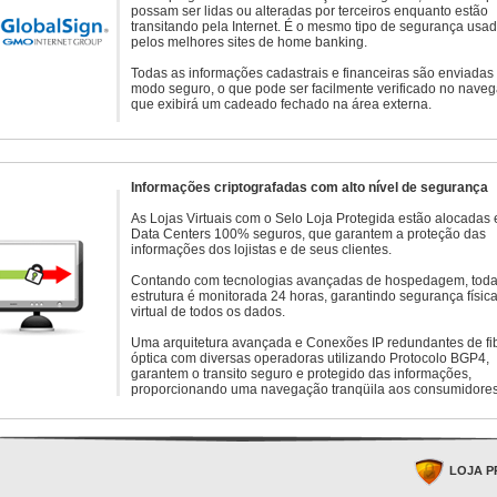
possam ser lidas ou alteradas por terceiros enquanto estão
transitando pela Internet. É o mesmo tipo de segurança usa
pelos melhores sites de home banking.
Todas as informações cadastrais e financeiras são enviadas
modo seguro, o que pode ser facilmente verificado no naveg
que exibirá um cadeado fechado na área externa.
Informações criptografadas com alto nível de segurança
As Lojas Virtuais com o Selo Loja Protegida estão alocadas
Data Centers 100% seguros, que garantem a proteção das
informações dos lojistas e de seus clientes.
Contando com tecnologias avançadas de hospedagem, toda
estrutura é monitorada 24 horas, garantindo segurança física
virtual de todos os dados.
Uma arquitetura avançada e Conexões IP redundantes de fi
óptica com diversas operadoras utilizando Protocolo BGP4,
garantem o transito seguro e protegido das informações,
proporcionando uma navegação tranqüila aos consumidores
LOJA P