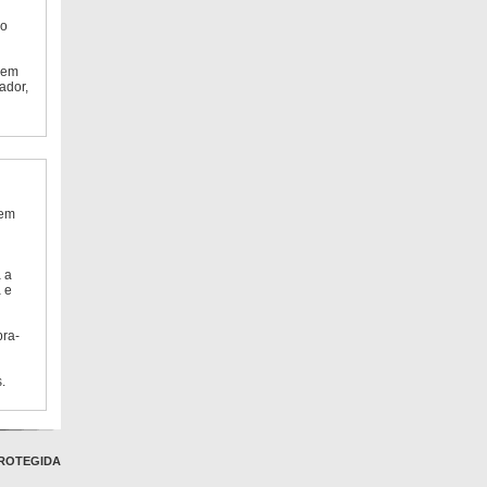
do
 em
ador,
 em
 a
 e
bra-
.
ROTEGIDA