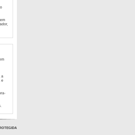
do
 em
ador,
 em
 a
 e
bra-
.
ROTEGIDA