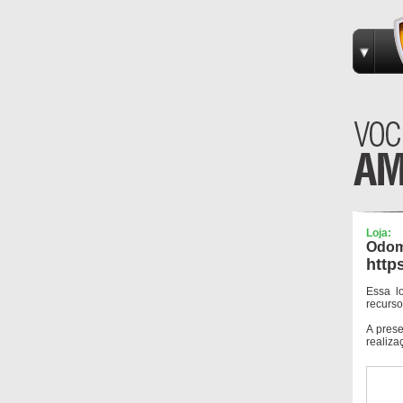
Loja:
Odo
http
Essa l
recurso
A pres
realiza