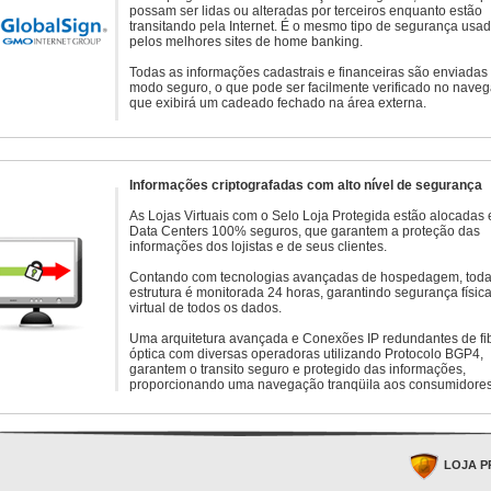
possam ser lidas ou alteradas por terceiros enquanto estão
transitando pela Internet. É o mesmo tipo de segurança usa
pelos melhores sites de home banking.
Todas as informações cadastrais e financeiras são enviadas
modo seguro, o que pode ser facilmente verificado no naveg
que exibirá um cadeado fechado na área externa.
Informações criptografadas com alto nível de segurança
As Lojas Virtuais com o Selo Loja Protegida estão alocadas
Data Centers 100% seguros, que garantem a proteção das
informações dos lojistas e de seus clientes.
Contando com tecnologias avançadas de hospedagem, toda
estrutura é monitorada 24 horas, garantindo segurança física
virtual de todos os dados.
Uma arquitetura avançada e Conexões IP redundantes de fi
óptica com diversas operadoras utilizando Protocolo BGP4,
garantem o transito seguro e protegido das informações,
proporcionando uma navegação tranqüila aos consumidores
LOJA P