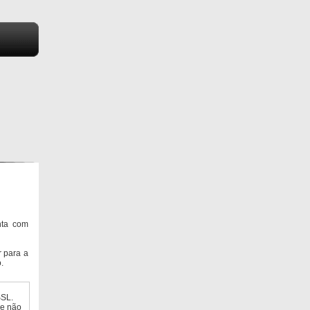
nta com
 para a
.
SSL.
ue não