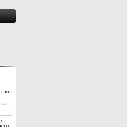
nta com
 para a
.
SSL.
ue não