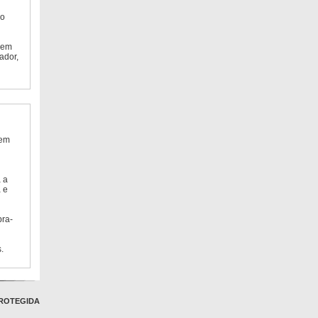
do
 em
ador,
 em
 a
 e
bra-
.
ROTEGIDA