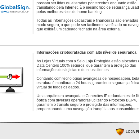
possam ser lidas ou alteradas por terceiros enquanto estão
transitando pela Internet. É o mesmo tipo de segurança usa
pelos melhores sites de home banking.
Todas as informações cadastrais e financeiras são enviadas
modo seguro, o que pode ser facilmente verificado no naveg
que exibirá um cadeado fechado na área externa.
Informações criptografadas com alto nível de segurança
As Lojas Virtuais com o Selo Loja Protegida estão alocadas
Data Centers 100% seguros, que garantem a proteção das
informações dos lojistas e de seus clientes.
Contando com tecnologias avançadas de hospedagem, toda
estrutura é monitorada 24 horas, garantindo segurança física
virtual de todos os dados.
Uma arquitetura avançada e Conexões IP redundantes de fi
óptica com diversas operadoras utilizando Protocolo BGP4,
garantem o transito seguro e protegido das informações,
proporcionando uma navegação tranqüila aos consumidores
LOJA P