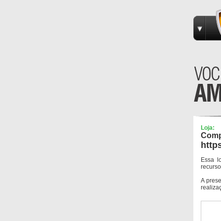
Loja:
Com
http
Essa l
recurso
A pres
realiza