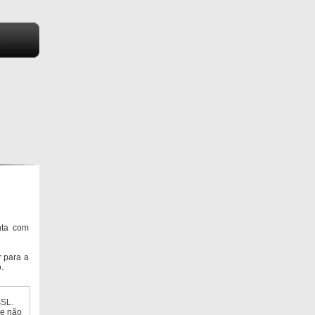
nta com
 para a
.
SSL.
ue não