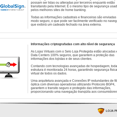
possam ser lidas ou alteradas por terceiros enquanto estão
transitando pela Internet. É o mesmo tipo de segurança usa
pelos melhores sites de home banking.
Todas as informações cadastrais e financeiras são enviadas
modo seguro, o que pode ser facilmente verificado no naveg
que exibirá um cadeado fechado na área externa.
Informações criptografadas com alto nível de segurança
As Lojas Virtuais com o Selo Loja Protegida estão alocadas
Data Centers 100% seguros, que garantem a proteção das
informações dos lojistas e de seus clientes.
Contando com tecnologias avançadas de hospedagem, toda
estrutura é monitorada 24 horas, garantindo segurança física
virtual de todos os dados.
Uma arquitetura avançada e Conexões IP redundantes de fi
óptica com diversas operadoras utilizando Protocolo BGP4,
garantem o transito seguro e protegido das informações,
proporcionando uma navegação tranqüila aos consumidores
LOJA P