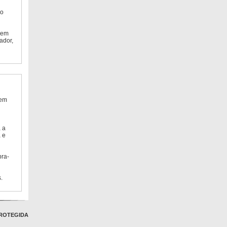
do
 em
ador,
 em
 a
 e
bra-
.
ROTEGIDA