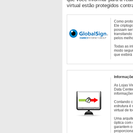
virtual estão protegidos contr
Como protoc
Ele criptog
possam ser 
transitando
pelos melho
Todas as in
modo seguro
que exibirá
Informaçõe
As Lojas Vi
Data Cente
informações
Contando c
estrutura é
virtual de 
Uma arquite
óptica com 
garantem o 
proporcion