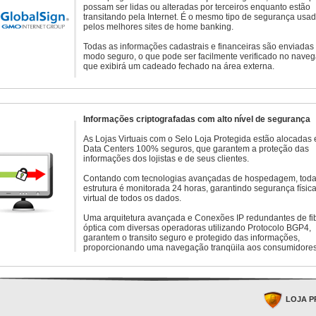
possam ser lidas ou alteradas por terceiros enquanto estão
transitando pela Internet. É o mesmo tipo de segurança usa
pelos melhores sites de home banking.
Todas as informações cadastrais e financeiras são enviadas
modo seguro, o que pode ser facilmente verificado no naveg
que exibirá um cadeado fechado na área externa.
Informações criptografadas com alto nível de segurança
As Lojas Virtuais com o Selo Loja Protegida estão alocadas
Data Centers 100% seguros, que garantem a proteção das
informações dos lojistas e de seus clientes.
Contando com tecnologias avançadas de hospedagem, toda
estrutura é monitorada 24 horas, garantindo segurança física
virtual de todos os dados.
Uma arquitetura avançada e Conexões IP redundantes de fi
óptica com diversas operadoras utilizando Protocolo BGP4,
garantem o transito seguro e protegido das informações,
proporcionando uma navegação tranqüila aos consumidores
LOJA P