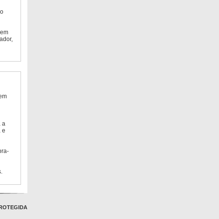
do
 em
ador,
 em
 a
 e
bra-
.
ROTEGIDA