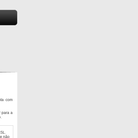
nta com
 para a
.
SSL.
ue não