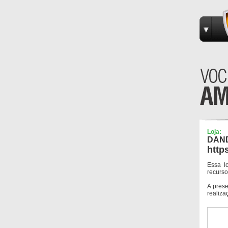
Loja:
DAND
http
Essa l
recurso
A pres
realiza