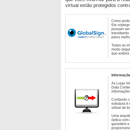
virtual estão protegidos contr
Como protoc
Ele criptog
possam ser 
transitando
pelos melho
Todas as in
modo seguro
que exibirá
Informaçõe
As Lojas Vi
Data Cente
informações
Contando c
estrutura é
virtual de 
Uma arquite
óptica com 
garantem o 
proporcion