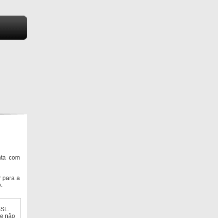
nta com
 para a
.
SSL.
ue não