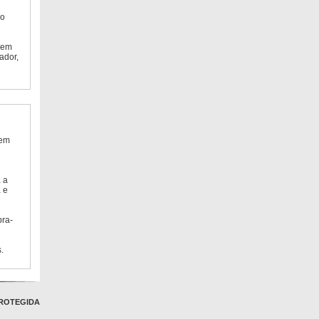
do
 em
ador,
 em
 a
 e
bra-
.
ROTEGIDA