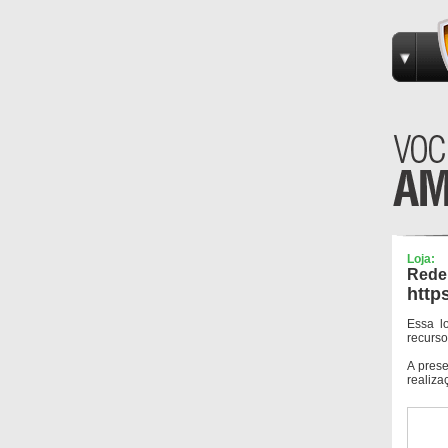
Loja:
Rede
http
Essa l
recurso
A pres
realiza