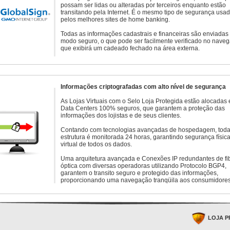
possam ser lidas ou alteradas por terceiros enquanto estão
transitando pela Internet. É o mesmo tipo de segurança usa
pelos melhores sites de home banking.
Todas as informações cadastrais e financeiras são enviadas
modo seguro, o que pode ser facilmente verificado no naveg
que exibirá um cadeado fechado na área externa.
Informações criptografadas com alto nível de segurança
As Lojas Virtuais com o Selo Loja Protegida estão alocadas
Data Centers 100% seguros, que garantem a proteção das
informações dos lojistas e de seus clientes.
Contando com tecnologias avançadas de hospedagem, toda
estrutura é monitorada 24 horas, garantindo segurança física
virtual de todos os dados.
Uma arquitetura avançada e Conexões IP redundantes de fi
óptica com diversas operadoras utilizando Protocolo BGP4,
garantem o transito seguro e protegido das informações,
proporcionando uma navegação tranqüila aos consumidores
LOJA P