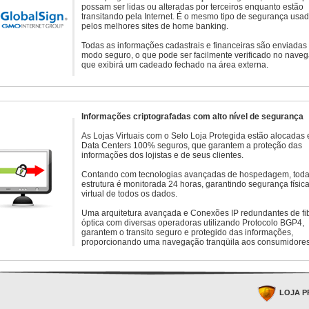
possam ser lidas ou alteradas por terceiros enquanto estão
transitando pela Internet. É o mesmo tipo de segurança usa
pelos melhores sites de home banking.
Todas as informações cadastrais e financeiras são enviadas
modo seguro, o que pode ser facilmente verificado no naveg
que exibirá um cadeado fechado na área externa.
Informações criptografadas com alto nível de segurança
As Lojas Virtuais com o Selo Loja Protegida estão alocadas
Data Centers 100% seguros, que garantem a proteção das
informações dos lojistas e de seus clientes.
Contando com tecnologias avançadas de hospedagem, toda
estrutura é monitorada 24 horas, garantindo segurança física
virtual de todos os dados.
Uma arquitetura avançada e Conexões IP redundantes de fi
óptica com diversas operadoras utilizando Protocolo BGP4,
garantem o transito seguro e protegido das informações,
proporcionando uma navegação tranqüila aos consumidores
LOJA P