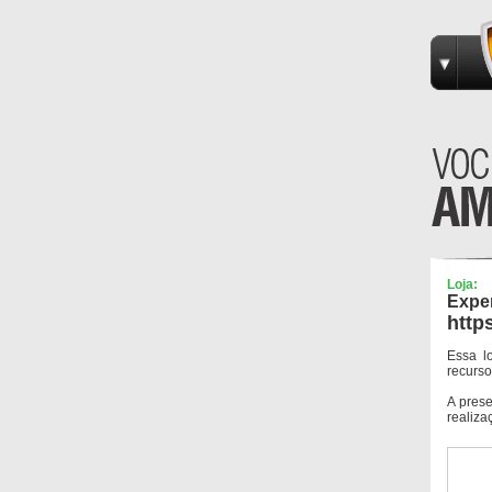
Loja:
Exper
http
Essa l
recurso
A pres
realiza