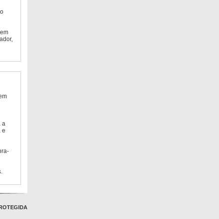
do
 em
ador,
 em
 a
 e
bra-
.
ROTEGIDA