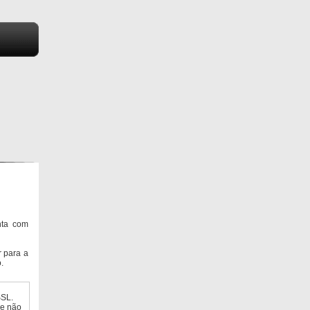
nta com
 para a
.
SSL.
ue não