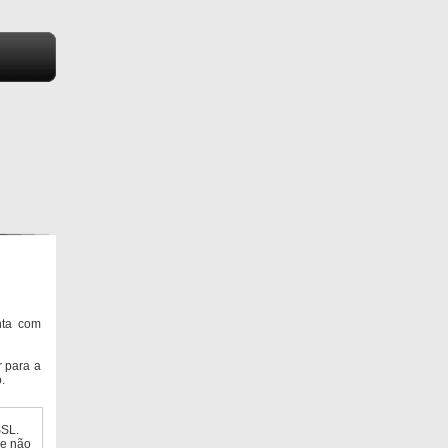
nta com
 para a
.
SSL.
ue não