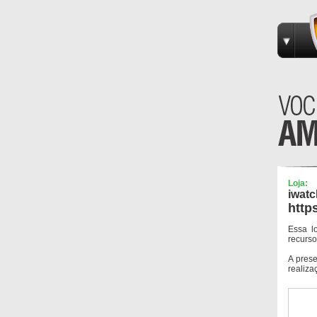
Loja:
iwat
http
Essa l
recurso
A pres
realiza