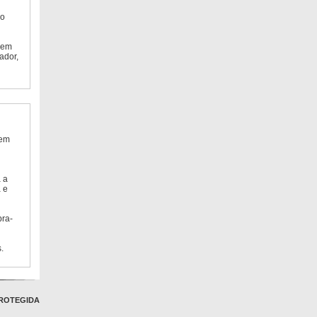
do
 em
ador,
 em
 a
 e
bra-
.
ROTEGIDA