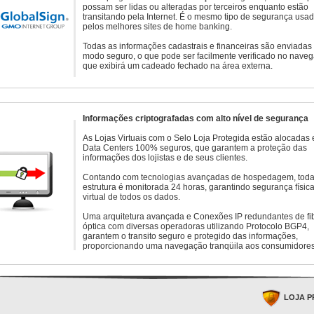
possam ser lidas ou alteradas por terceiros enquanto estão
transitando pela Internet. É o mesmo tipo de segurança usa
pelos melhores sites de home banking.
Todas as informações cadastrais e financeiras são enviadas
modo seguro, o que pode ser facilmente verificado no naveg
que exibirá um cadeado fechado na área externa.
Informações criptografadas com alto nível de segurança
As Lojas Virtuais com o Selo Loja Protegida estão alocadas
Data Centers 100% seguros, que garantem a proteção das
informações dos lojistas e de seus clientes.
Contando com tecnologias avançadas de hospedagem, toda
estrutura é monitorada 24 horas, garantindo segurança física
virtual de todos os dados.
Uma arquitetura avançada e Conexões IP redundantes de fi
óptica com diversas operadoras utilizando Protocolo BGP4,
garantem o transito seguro e protegido das informações,
proporcionando uma navegação tranqüila aos consumidores
LOJA P