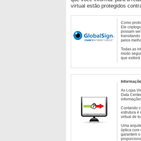
virtual estão protegidos contr
Como protoc
Ele criptog
possam ser 
transitando
pelos melho
Todas as in
modo seguro
que exibirá
Informaçõe
As Lojas Vi
Data Cente
informações
Contando c
estrutura é
virtual de 
Uma arquite
óptica com 
garantem o 
proporcion