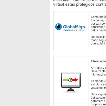
virtual estão protegidos contr
Como protoc
Ele criptog
possam ser 
transitando
pelos melho
Todas as in
modo seguro
que exibirá
Informaçõe
As Lojas Vi
Data Cente
informações
Contando c
estrutura é
virtual de 
Uma arquite
óptica com 
garantem o 
proporcion