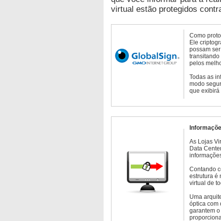
virtual estão protegidos contr
Como protoc
Ele criptog
possam ser 
transitando
pelos melho
Todas as in
modo seguro
que exibirá
Informaçõe
As Lojas Vi
Data Cente
informações
Contando c
estrutura é
virtual de 
Uma arquite
óptica com 
garantem o 
proporcion