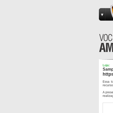
Loja:
Samp
http
Essa l
recurso
A pres
realiza