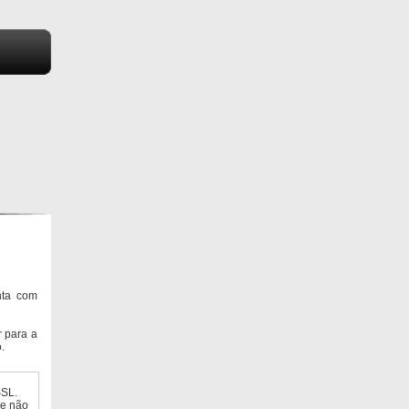
nta com
 para a
.
SSL.
ue não