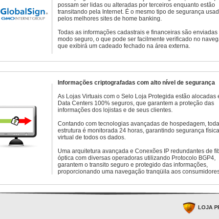
possam ser lidas ou alteradas por terceiros enquanto estão
transitando pela Internet. É o mesmo tipo de segurança usa
pelos melhores sites de home banking.
Todas as informações cadastrais e financeiras são enviadas
modo seguro, o que pode ser facilmente verificado no naveg
que exibirá um cadeado fechado na área externa.
Informações criptografadas com alto nível de segurança
As Lojas Virtuais com o Selo Loja Protegida estão alocadas
Data Centers 100% seguros, que garantem a proteção das
informações dos lojistas e de seus clientes.
Contando com tecnologias avançadas de hospedagem, toda
estrutura é monitorada 24 horas, garantindo segurança física
virtual de todos os dados.
Uma arquitetura avançada e Conexões IP redundantes de fi
óptica com diversas operadoras utilizando Protocolo BGP4,
garantem o transito seguro e protegido das informações,
proporcionando uma navegação tranqüila aos consumidores
LOJA P