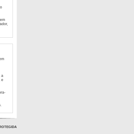
do
 em
ador,
 em
 a
 e
bra-
.
ROTEGIDA