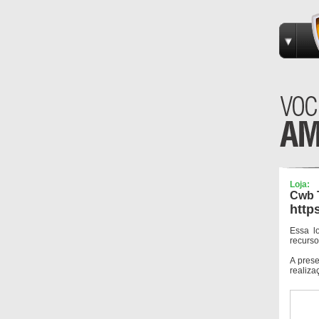
Loja:
Cwb 
http
Essa l
recurso
A pres
realiza