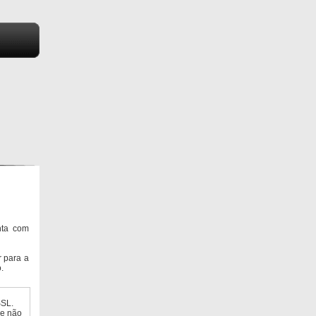
nta com
 para a
.
SSL.
ue não