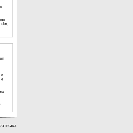
do
 em
ador,
 em
 a
 e
bra-
.
ROTEGIDA