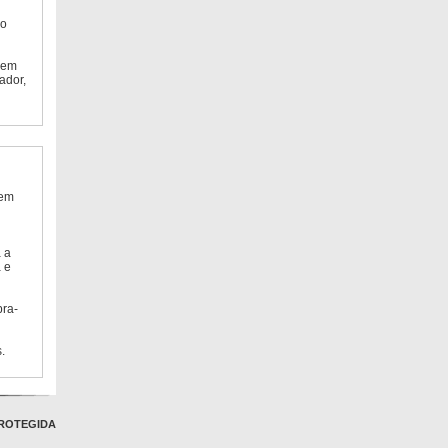
do
 em
ador,
 em
 a
 e
bra-
.
ROTEGIDA