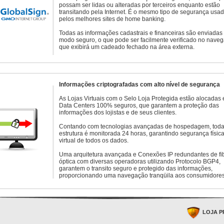
possam ser lidas ou alteradas por terceiros enquanto estão
transitando pela Internet. É o mesmo tipo de segurança usa
pelos melhores sites de home banking.
Todas as informações cadastrais e financeiras são enviadas
modo seguro, o que pode ser facilmente verificado no naveg
que exibirá um cadeado fechado na área externa.
Informações criptografadas com alto nível de segurança
As Lojas Virtuais com o Selo Loja Protegida estão alocadas
Data Centers 100% seguros, que garantem a proteção das
informações dos lojistas e de seus clientes.
Contando com tecnologias avançadas de hospedagem, toda
estrutura é monitorada 24 horas, garantindo segurança física
virtual de todos os dados.
Uma arquitetura avançada e Conexões IP redundantes de fi
óptica com diversas operadoras utilizando Protocolo BGP4,
garantem o transito seguro e protegido das informações,
proporcionando uma navegação tranqüila aos consumidores
LOJA P