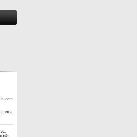
nta com
 para a
.
SSL.
ue não