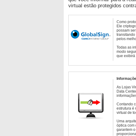
virtual estão protegidos contr
Como protoc
Ele criptog
possam ser 
transitando
pelos melho
Todas as in
modo seguro
que exibirá
Informaçõe
As Lojas Vi
Data Cente
informações
Contando c
estrutura é
virtual de 
Uma arquite
óptica com 
garantem o 
proporcion