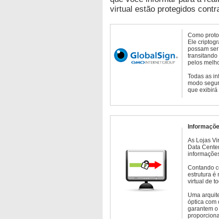
virtual estão protegidos contr
Como protoc
Ele criptog
possam ser 
transitando
pelos melho
Todas as in
modo seguro
que exibirá
Informaçõe
As Lojas Vi
Data Cente
informações
Contando c
estrutura é
virtual de 
Uma arquite
óptica com 
garantem o 
proporcion