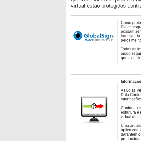
virtual estão protegidos contr
Como protoc
Ele criptog
possam ser 
transitando
pelos melho
Todas as in
modo seguro
que exibirá
Informaçõe
As Lojas Vi
Data Cente
informações
Contando c
estrutura é
virtual de 
Uma arquite
óptica com 
garantem o 
proporcion