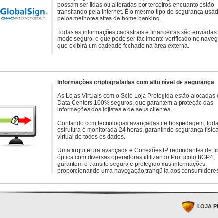
possam ser lidas ou alteradas por terceiros enquanto estão
transitando pela Internet. É o mesmo tipo de segurança usa
pelos melhores sites de home banking.
Todas as informações cadastrais e financeiras são enviadas
modo seguro, o que pode ser facilmente verificado no naveg
que exibirá um cadeado fechado na área externa.
Informações criptografadas com alto nível de segurança
As Lojas Virtuais com o Selo Loja Protegida estão alocadas
Data Centers 100% seguros, que garantem a proteção das
informações dos lojistas e de seus clientes.
Contando com tecnologias avançadas de hospedagem, toda
estrutura é monitorada 24 horas, garantindo segurança física
virtual de todos os dados.
Uma arquitetura avançada e Conexões IP redundantes de fi
óptica com diversas operadoras utilizando Protocolo BGP4,
garantem o transito seguro e protegido das informações,
proporcionando uma navegação tranqüila aos consumidores
LOJA P