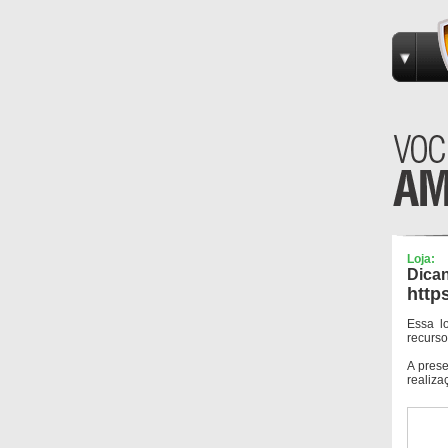
Loja:
Dican
http
Essa l
recurso
A pres
realiza