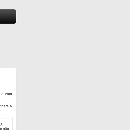
nta com
 para a
.
SSL.
ue não