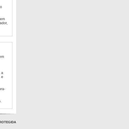
do
 em
ador,
 em
 a
 e
bra-
.
ROTEGIDA