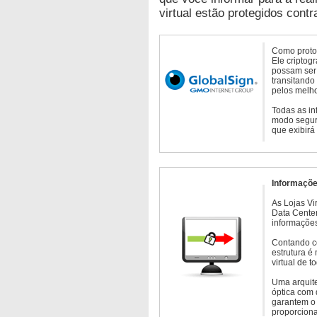
virtual estão protegidos contr
Como protoc
Ele criptog
possam ser 
transitando
pelos melho
Todas as in
modo seguro
que exibirá
Informaçõe
As Lojas Vi
Data Cente
informações
Contando c
estrutura é
virtual de 
Uma arquite
óptica com 
garantem o 
proporcion