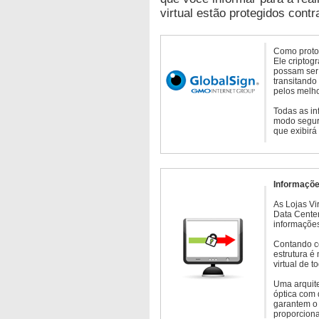
virtual estão protegidos contr
Como protoc
Ele criptog
possam ser 
transitando
pelos melho
Todas as in
modo seguro
que exibirá
Informaçõe
As Lojas Vi
Data Cente
informações
Contando c
estrutura é
virtual de 
Uma arquite
óptica com 
garantem o 
proporcion