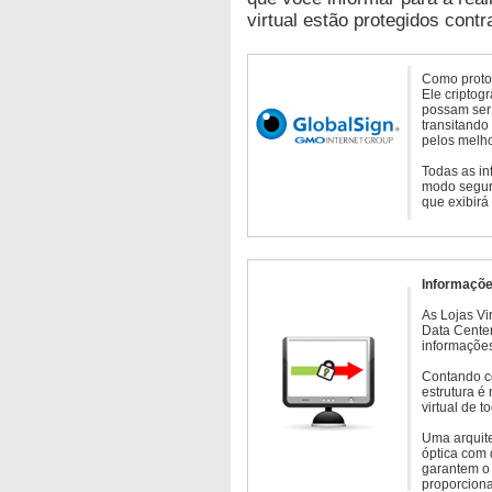
virtual estão protegidos contr
Como protoc
Ele criptog
possam ser 
transitando
pelos melho
Todas as in
modo seguro
que exibirá
Informaçõe
As Lojas Vi
Data Cente
informações
Contando c
estrutura é
virtual de 
Uma arquite
óptica com 
garantem o 
proporcion