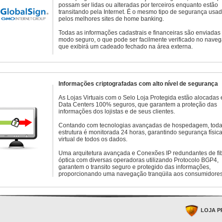
possam ser lidas ou alteradas por terceiros enquanto estão
transitando pela Internet. É o mesmo tipo de segurança usa
pelos melhores sites de home banking.
Todas as informações cadastrais e financeiras são enviadas
modo seguro, o que pode ser facilmente verificado no naveg
que exibirá um cadeado fechado na área externa.
Informações criptografadas com alto nível de segurança
As Lojas Virtuais com o Selo Loja Protegida estão alocadas
Data Centers 100% seguros, que garantem a proteção das
informações dos lojistas e de seus clientes.
Contando com tecnologias avançadas de hospedagem, toda
estrutura é monitorada 24 horas, garantindo segurança física
virtual de todos os dados.
Uma arquitetura avançada e Conexões IP redundantes de fi
óptica com diversas operadoras utilizando Protocolo BGP4,
garantem o transito seguro e protegido das informações,
proporcionando uma navegação tranqüila aos consumidores
LOJA P