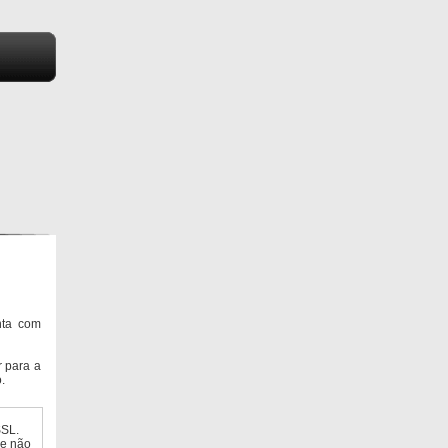
nta com
 para a
.
SSL.
ue não