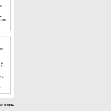
do
 em
ador,
 em
 a
 e
bra-
.
ROTEGIDA