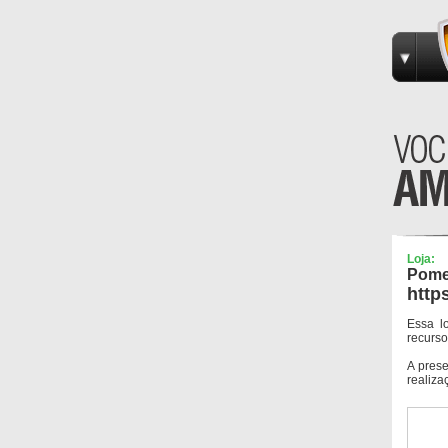
Loja:
Pome
http
Essa l
recurso
A pres
realiza