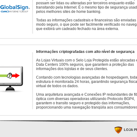
possam ser lidas ou alteradas por terceiros enquanto estão
transitando pela Internet. É o mesmo tipo de segurança usa
pelos melhores sites de home banking.
Todas as informações cadastrais e financeiras são enviadas
modo seguro, o que pode ser facilmente verificado no naveg
que exibirá um cadeado fechado na área externa.
Informações criptografadas com alto nível de segurança
As Lojas Virtuais com o Selo Loja Protegida estão alocadas
Data Centers 100% seguros, que garantem a proteção das
informações dos lojistas e de seus clientes.
Contando com tecnologias avançadas de hospedagem, toda
estrutura é monitorada 24 horas, garantindo segurança física
virtual de todos os dados.
Uma arquitetura avançada e Conexões IP redundantes de fi
óptica com diversas operadoras utilizando Protocolo BGP4,
garantem o transito seguro e protegido das informações,
proporcionando uma navegação tranqüila aos consumidores
LOJA P