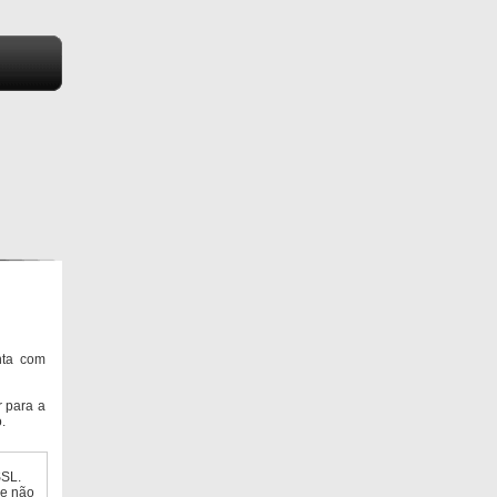
nta com
 para a
.
SSL.
ue não