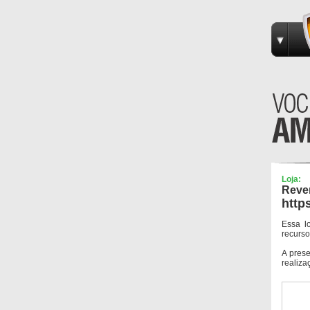
Loja:
Reve
http
Essa l
recurso
A pres
realiza