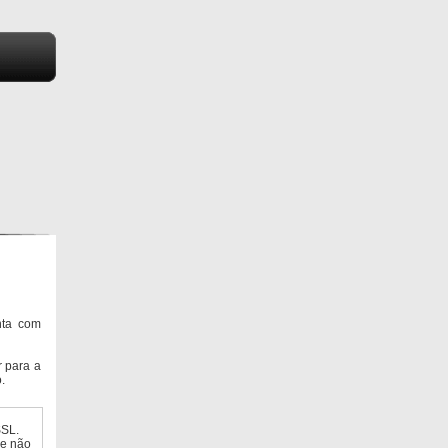
nta com
 para a
.
SSL.
ue não