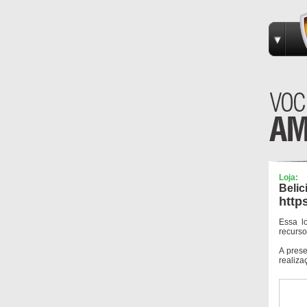
Loja:
Belic
http
Essa l
recurso
A pres
realiza