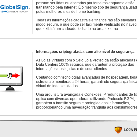
possam ser lidas ou alteradas por terceiros enquanto estão
transitando pela Internet. É o mesmo tipo de segurança usa
pelos melhores sites de home banking.
Todas as informações cadastrais e financeiras são enviadas
modo seguro, o que pode ser facilmente verificado no naveg
que exibirá um cadeado fechado na área externa.
Informações criptografadas com alto nível de segurança
As Lojas Virtuais com o Selo Loja Protegida estão alocadas
Data Centers 100% seguros, que garantem a proteção das
informações dos lojistas e de seus clientes.
Contando com tecnologias avançadas de hospedagem, toda
estrutura é monitorada 24 horas, garantindo segurança física
virtual de todos os dados.
Uma arquitetura avançada e Conexões IP redundantes de fi
óptica com diversas operadoras utilizando Protocolo BGP4,
garantem o transito seguro e protegido das informações,
proporcionando uma navegação tranqüila aos consumidores
LOJA P