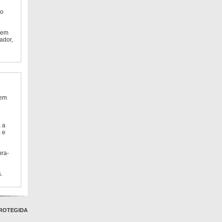
do
 em
ador,
 em
 a
 e
bra-
.
ROTEGIDA