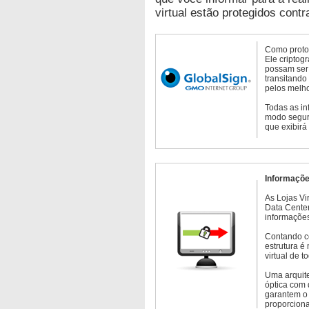
virtual estão protegidos contr
Como protoc
Ele criptog
possam ser 
transitando
pelos melho
Todas as in
modo seguro
que exibirá
Informaçõe
As Lojas Vi
Data Cente
informações
Contando c
estrutura é
virtual de 
Uma arquite
óptica com 
garantem o 
proporcion