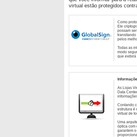
virtual estão protegidos contr
Como protoc
Ele criptog
possam ser 
transitando
pelos melho
Todas as in
modo seguro
que exibirá
Informaçõe
As Lojas Vi
Data Cente
informações
Contando c
estrutura é
virtual de 
Uma arquite
óptica com 
garantem o 
proporcion