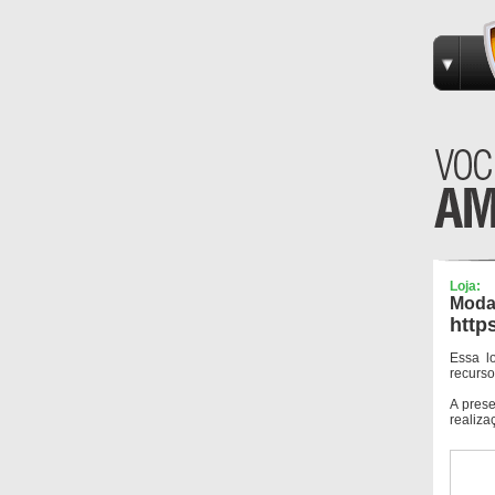
Loja:
Moda
http
Essa l
recurso
A pres
realiza