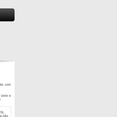
nta com
 para a
.
SSL.
ue não