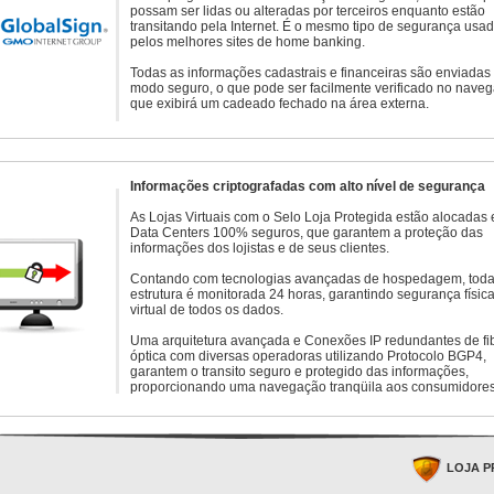
possam ser lidas ou alteradas por terceiros enquanto estão
transitando pela Internet. É o mesmo tipo de segurança usa
pelos melhores sites de home banking.
Todas as informações cadastrais e financeiras são enviadas
modo seguro, o que pode ser facilmente verificado no naveg
que exibirá um cadeado fechado na área externa.
Informações criptografadas com alto nível de segurança
As Lojas Virtuais com o Selo Loja Protegida estão alocadas
Data Centers 100% seguros, que garantem a proteção das
informações dos lojistas e de seus clientes.
Contando com tecnologias avançadas de hospedagem, toda
estrutura é monitorada 24 horas, garantindo segurança física
virtual de todos os dados.
Uma arquitetura avançada e Conexões IP redundantes de fi
óptica com diversas operadoras utilizando Protocolo BGP4,
garantem o transito seguro e protegido das informações,
proporcionando uma navegação tranqüila aos consumidores
LOJA P