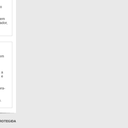
do
 em
ador,
 em
 a
 e
bra-
.
ROTEGIDA