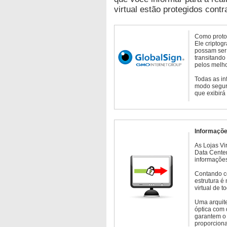
virtual estão protegidos contr
Como protoc
Ele criptog
possam ser 
transitando
pelos melho
Todas as in
modo seguro
que exibirá
Informaçõe
As Lojas Vi
Data Cente
informações
Contando c
estrutura é
virtual de 
Uma arquite
óptica com 
garantem o 
proporcion