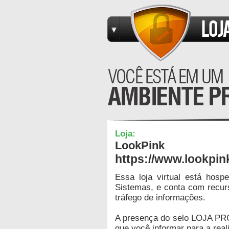
Loja:
LookPink
https://www.lookpin
Essa loja virtual está hos
Sistemas, e conta com recur
tráfego de informações.
A presença do selo LOJA PR
que você informar para a real