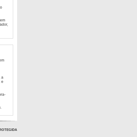
do
 em
ador,
 em
 a
 e
bra-
.
ROTEGIDA