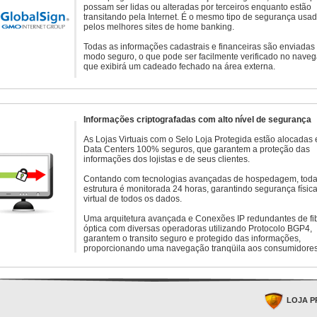
possam ser lidas ou alteradas por terceiros enquanto estão
transitando pela Internet. É o mesmo tipo de segurança usa
pelos melhores sites de home banking.
Todas as informações cadastrais e financeiras são enviadas
modo seguro, o que pode ser facilmente verificado no naveg
que exibirá um cadeado fechado na área externa.
Informações criptografadas com alto nível de segurança
As Lojas Virtuais com o Selo Loja Protegida estão alocadas
Data Centers 100% seguros, que garantem a proteção das
informações dos lojistas e de seus clientes.
Contando com tecnologias avançadas de hospedagem, toda
estrutura é monitorada 24 horas, garantindo segurança física
virtual de todos os dados.
Uma arquitetura avançada e Conexões IP redundantes de fi
óptica com diversas operadoras utilizando Protocolo BGP4,
garantem o transito seguro e protegido das informações,
proporcionando uma navegação tranqüila aos consumidores
LOJA P