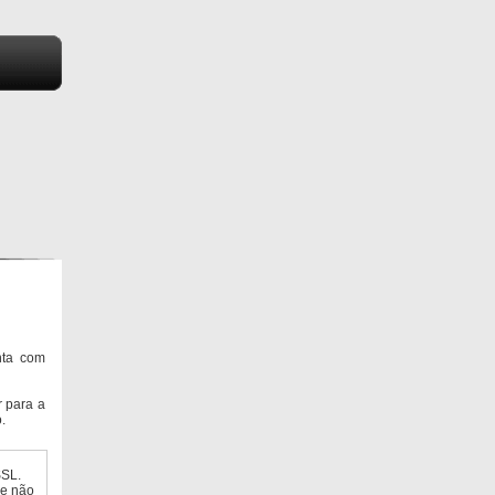
nta com
 para a
.
SSL.
ue não