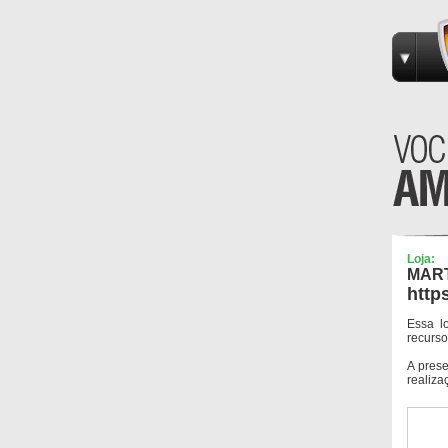
Loja:
MART
http
Essa l
recurso
A pres
realiza