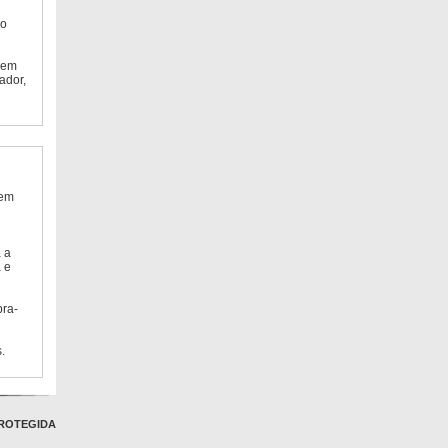
do
 em
ador,
 em
 a
 e
bra-
.
ROTEGIDA