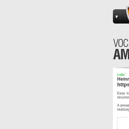
Loja:
Heinr
http
Essa l
recurso
A pres
realiza