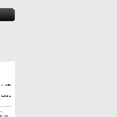
nta com
 para a
.
SSL.
ue não