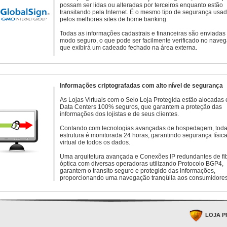
possam ser lidas ou alteradas por terceiros enquanto estão
transitando pela Internet. É o mesmo tipo de segurança usa
pelos melhores sites de home banking.
Todas as informações cadastrais e financeiras são enviadas
modo seguro, o que pode ser facilmente verificado no naveg
que exibirá um cadeado fechado na área externa.
Informações criptografadas com alto nível de segurança
As Lojas Virtuais com o Selo Loja Protegida estão alocadas
Data Centers 100% seguros, que garantem a proteção das
informações dos lojistas e de seus clientes.
Contando com tecnologias avançadas de hospedagem, toda
estrutura é monitorada 24 horas, garantindo segurança física
virtual de todos os dados.
Uma arquitetura avançada e Conexões IP redundantes de fi
óptica com diversas operadoras utilizando Protocolo BGP4,
garantem o transito seguro e protegido das informações,
proporcionando uma navegação tranqüila aos consumidores
LOJA P