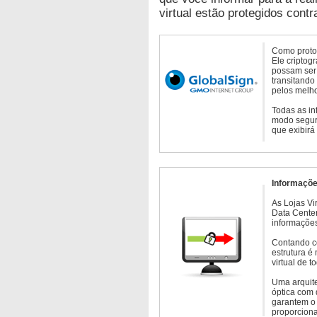
virtual estão protegidos contr
Como protoc
Ele criptog
possam ser 
transitando
pelos melho
Todas as in
modo seguro
que exibirá
Informaçõe
As Lojas Vi
Data Cente
informações
Contando c
estrutura é
virtual de 
Uma arquite
óptica com 
garantem o 
proporcion