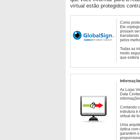
virtual estão protegidos contr
Como protoc
Ele criptog
possam ser 
transitando
pelos melho
Todas as in
modo seguro
que exibirá
Informaçõe
As Lojas Vi
Data Cente
informações
Contando c
estrutura é
virtual de 
Uma arquite
óptica com 
garantem o 
proporcion