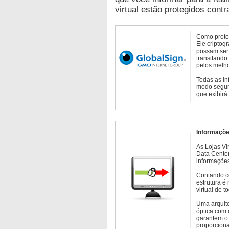
virtual estão protegidos contr
Como protoc
Ele criptog
possam ser 
transitando
pelos melho
Todas as in
modo seguro
que exibirá
Informaçõe
As Lojas Vi
Data Cente
informações
Contando c
estrutura é
virtual de 
Uma arquite
óptica com 
garantem o 
proporcion