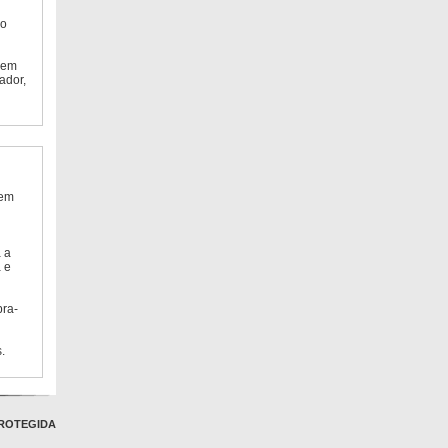
do
 em
ador,
 em
 a
 e
bra-
.
ROTEGIDA