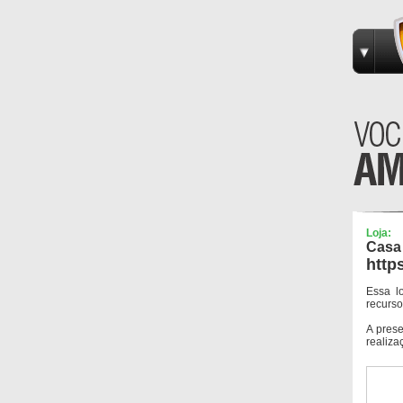
Loja:
Casa
http
Essa l
recurso
A pres
realiza