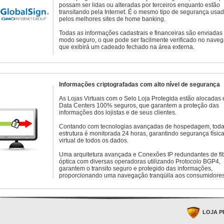
possam ser lidas ou alteradas por terceiros enquanto estão
transitando pela Internet. É o mesmo tipo de segurança usa
pelos melhores sites de home banking.
Todas as informações cadastrais e financeiras são enviadas
modo seguro, o que pode ser facilmente verificado no naveg
que exibirá um cadeado fechado na área externa.
Informações criptografadas com alto nível de segurança
As Lojas Virtuais com o Selo Loja Protegida estão alocadas
Data Centers 100% seguros, que garantem a proteção das
informações dos lojistas e de seus clientes.
Contando com tecnologias avançadas de hospedagem, toda
estrutura é monitorada 24 horas, garantindo segurança física
virtual de todos os dados.
Uma arquitetura avançada e Conexões IP redundantes de fi
óptica com diversas operadoras utilizando Protocolo BGP4,
garantem o transito seguro e protegido das informações,
proporcionando uma navegação tranqüila aos consumidores
LOJA P