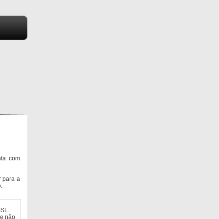
nta com
 para a
.
SSL.
ue não