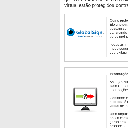
virtual estão protegidos contr
Como protoc
Ele criptog
possam ser 
transitando
pelos melho
Todas as in
modo seguro
que exibirá
Informaçõe
As Lojas Vi
Data Cente
informações
Contando c
estrutura é
virtual de 
Uma arquite
óptica com 
garantem o 
proporcion