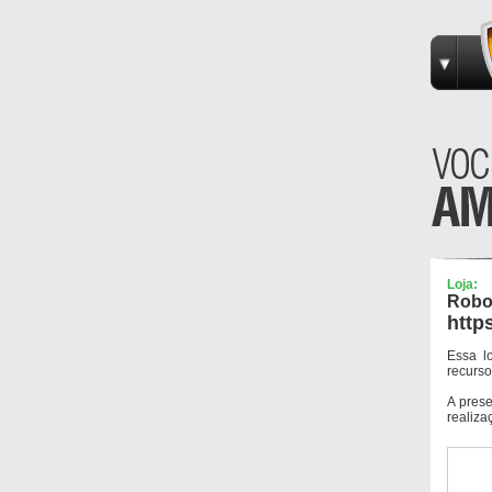
Loja:
Robo
http
Essa l
recurso
A pres
realiza