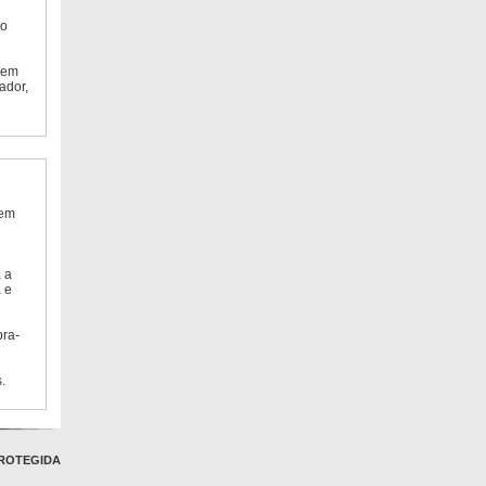
do
 em
ador,
 em
 a
 e
bra-
.
ROTEGIDA