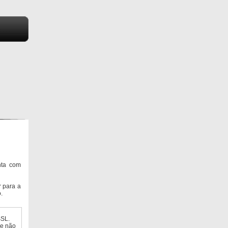
nta com
 para a
.
SSL.
ue não