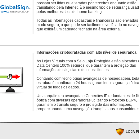
possam ser lidas ou alteradas por terceiros enquanto estão
transitando pela Internet. É o mesmo tipo de segurança usa
pelos melhores sites de home banking.
Todas as informações cadastrais e financeiras são enviadas
modo seguro, o que pode ser facilmente verificado no naveg
que exibirá um cadeado fechado na área externa.
Informações criptografadas com alto nível de segurança
As Lojas Virtuais com o Selo Loja Protegida estão alocadas
Data Centers 100% seguros, que garantem a proteção das
informações dos lojistas e de seus clientes.
Contando com tecnologias avançadas de hospedagem, toda
estrutura é monitorada 24 horas, garantindo segurança física
virtual de todos os dados.
Uma arquitetura avançada e Conexões IP redundantes de fi
óptica com diversas operadoras utilizando Protocolo BGP4,
garantem o transito seguro e protegido das informações,
proporcionando uma navegação tranqüila aos consumidores
LOJA P