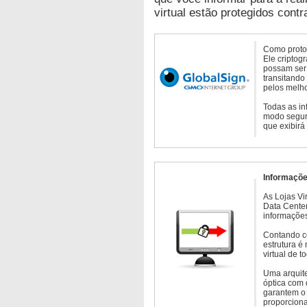
virtual estão protegidos contr
Como protoc
Ele criptog
possam ser 
transitando
pelos melho
Todas as in
modo seguro
que exibirá
Informaçõe
As Lojas Vi
Data Cente
informações
Contando c
estrutura é
virtual de 
Uma arquite
óptica com 
garantem o 
proporcion