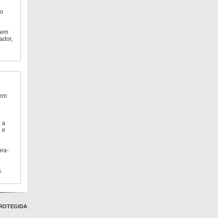
do
 em
ador,
 em
 a
 e
bra-
.
ROTEGIDA