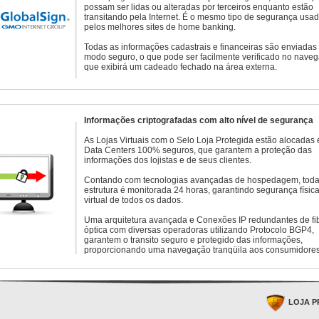
possam ser lidas ou alteradas por terceiros enquanto estão
transitando pela Internet. É o mesmo tipo de segurança usa
pelos melhores sites de home banking.
Todas as informações cadastrais e financeiras são enviadas
modo seguro, o que pode ser facilmente verificado no naveg
que exibirá um cadeado fechado na área externa.
Informações criptografadas com alto nível de segurança
As Lojas Virtuais com o Selo Loja Protegida estão alocadas
Data Centers 100% seguros, que garantem a proteção das
informações dos lojistas e de seus clientes.
Contando com tecnologias avançadas de hospedagem, toda
estrutura é monitorada 24 horas, garantindo segurança física
virtual de todos os dados.
Uma arquitetura avançada e Conexões IP redundantes de fi
óptica com diversas operadoras utilizando Protocolo BGP4,
garantem o transito seguro e protegido das informações,
proporcionando uma navegação tranqüila aos consumidores
LOJA P