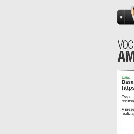
Loja:
Base
http
Essa l
recurso
A pres
realiza