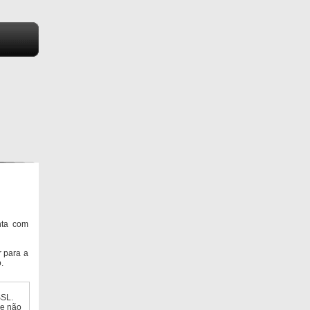
nta com
 para a
.
SSL.
ue não