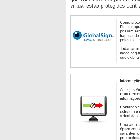
virtual estão protegidos contr
Como protoc
Ele criptog
possam ser 
transitando
pelos melho
Todas as in
modo seguro
que exibirá
Informaçõe
As Lojas Vi
Data Cente
informações
Contando c
estrutura é
virtual de 
Uma arquite
óptica com 
garantem o 
proporcion