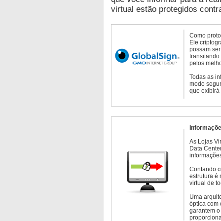
virtual estão protegidos contr
Como protoc
Ele criptog
possam ser 
transitando
pelos melho
Todas as in
modo seguro
que exibirá
Informaçõe
As Lojas Vi
Data Cente
informações
Contando c
estrutura é
virtual de 
Uma arquite
óptica com 
garantem o 
proporcion