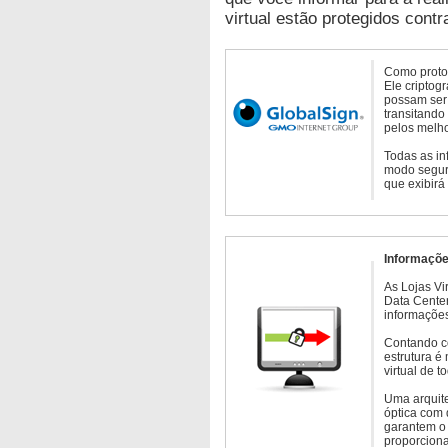
virtual estão protegidos contr
Como protoc
Ele criptog
possam ser 
transitando
pelos melho
Todas as in
modo seguro
que exibirá
Informaçõe
As Lojas Vi
Data Cente
informações
Contando c
estrutura é
virtual de 
Uma arquite
óptica com 
garantem o 
proporcion