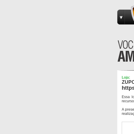
Loja:
ZUP
http
Essa l
recurso
A pres
realiza