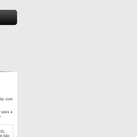
nta com
 para a
.
SSL.
ue não