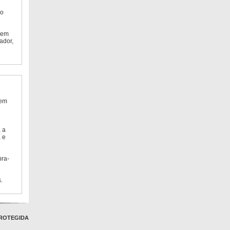
do
 em
ador,
 em
 a
 e
bra-
.
ROTEGIDA