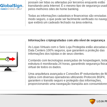
possam ser lidas ou alteradas por terceiros enquanto estão
transitando pela Internet. É o mesmo tipo de segurança usa
pelos melhores sites de home banking.
Todas as informações cadastrais e financeiras são enviadas
modo seguro, o que pode ser facilmente verificado no naveg
que exibirá um cadeado fechado na área externa.
Informações criptografadas com alto nível de segurança
As Lojas Virtuais com o Selo Loja Protegida estão alocadas
Data Centers 100% seguros, que garantem a proteção das
informações dos lojistas e de seus clientes.
Contando com tecnologias avançadas de hospedagem, toda
estrutura é monitorada 24 horas, garantindo segurança física
virtual de todos os dados.
Uma arquitetura avançada e Conexões IP redundantes de fi
óptica com diversas operadoras utilizando Protocolo BGP4,
garantem o transito seguro e protegido das informações,
proporcionando uma navegação tranqüila aos consumidores
LOJA P