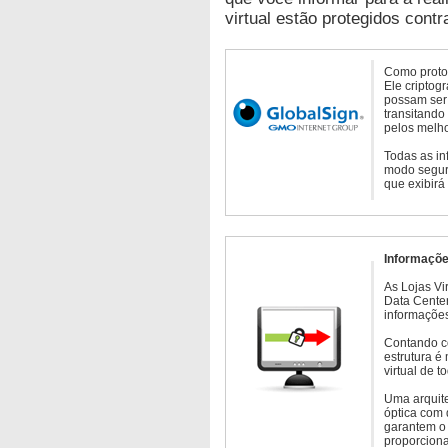
virtual estão protegidos contr
Como protoc
Ele criptog
possam ser 
transitando
pelos melho
Todas as in
modo seguro
que exibirá
Informaçõe
As Lojas Vi
Data Cente
informações
Contando c
estrutura é
virtual de 
Uma arquite
óptica com 
garantem o 
proporcion