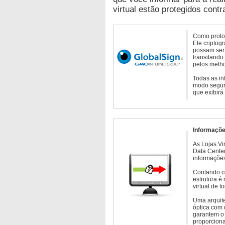
virtual estão protegidos contr
Como protoc
Ele criptog
possam ser 
transitando
pelos melho
Todas as in
modo seguro
que exibirá
Informaçõe
As Lojas Vi
Data Cente
informações
Contando c
estrutura é
virtual de 
Uma arquite
óptica com 
garantem o 
proporcion